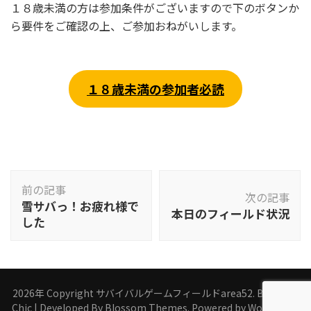
１８歳未満の方は参加条件がございますので下のボタンか
ら要件をご確認の上、ご参加おねがいします。
１８歳未満の参加者必読
投
前の記事
稿
次の記事
雪サバっ！お疲れ様で
本日のフィールド状況
ナ
した
ビ
ゲ
ー
シ
2026年 Copyright
サバイバルゲームフィールドarea52
.
Blossom
ョ
Chic | Developed By
Blossom Themes
. Powered by
WordPress
.