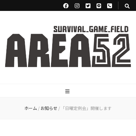
サバイバルゲー
Airsoft games
ムフィールド
ホーム
/
お知らせ
/
「日曜定例会」開催します
area52