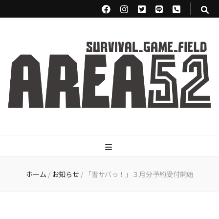
サバイバルゲー
Airsoft games
ムフィールド
ホーム
/
お知らせ
/
「雪サバっ！」３月分予約受付開始
area52