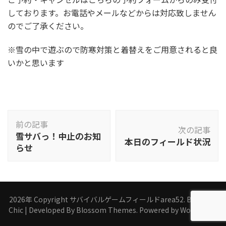
しております。お電話やメールなどからは対応致しません
のでご了承ください。
※雪の中で遊ぶので防寒対策と着替えをご用意されると良
いかと思います
投
前の記事
稿
次の記事
雪サバっ！中止のお知
本日のフィールド状況
ナ
らせ
ビ
ゲ
ー
シ
2026年 Copyright
サバイバルゲームフィールドarea52
.
Blossom
ョ
Chic | Developed By
Blossom Themes
. Powered by
WordPress
.
ン